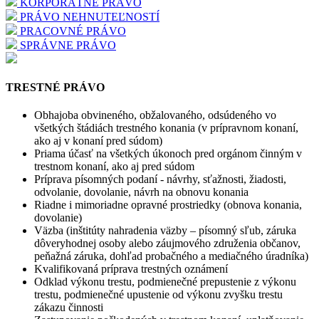
KORPORÁTNE PRÁVO
PRÁVO NEHNUTEĽNOSTÍ
PRACOVNÉ PRÁVO
SPRÁVNE PRÁVO
TRESTNÉ PRÁVO
Obhajoba obvineného, obžalovaného, odsúdeného vo
všetkých štádiách trestného konania (v prípravnom konaní,
ako aj v konaní pred súdom)
Priama účasť na všetkých úkonoch pred orgánom činným v
trestnom konaní, ako aj pred súdom
Príprava písomných podaní - návrhy, sťažnosti, žiadosti,
odvolanie, dovolanie, návrh na obnovu konania
Riadne i mimoriadne opravné prostriedky (obnova konania,
dovolanie)
Väzba (inštitúty nahradenia väzby – písomný sľub, záruka
dôveryhodnej osoby alebo záujmového združenia občanov,
peňažná záruka, dohľad probačného a mediačného úradníka)
Kvalifikovaná príprava trestných oznámení
Odklad výkonu trestu, podmienečné prepustenie z výkonu
trestu, podmienečné upustenie od výkonu zvyšku trestu
zákazu činnosti