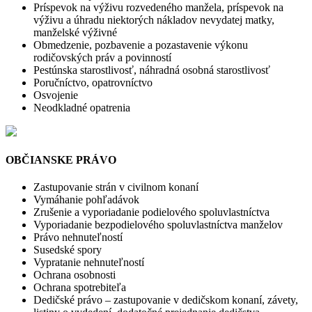
Príspevok na výživu rozvedeného manžela, príspevok na
výživu a úhradu niektorých nákladov nevydatej matky,
manželské výživné
Obmedzenie, pozbavenie a pozastavenie výkonu
rodičovských práv a povinností
Pestúnska starostlivosť, náhradná osobná starostlivosť
Poručníctvo, opatrovníctvo
Osvojenie
Neodkladné opatrenia
OBČIANSKE PRÁVO
Zastupovanie strán v civilnom konaní
Vymáhanie pohľadávok
Zrušenie a vyporiadanie podielového spoluvlastníctva
Vyporiadanie bezpodielového spoluvlastníctva manželov
Právo nehnuteľností
Susedské spory
Vypratanie nehnuteľností
Ochrana osobnosti
Ochrana spotrebiteľa
Dedičské právo – zastupovanie v dedičskom konaní, závety,