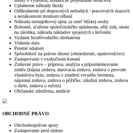
listiny o vydedení, dodatočné prejednanie dedičstva
Uplatnenie náhrady škody
Odškodnenie pri dopravných nehodách / pracovných úrazoch
a nezákonnom trestnom stíhaní
Náhrada nemajetkovej ujmy za smrť blízkej osoby
Bolestné, sťaženie spoločenského uplatnenia, ušlý zisk, strata
na zárobku, náhrada nákladov spojených s liečením
Vydanie bezdôvodného obohatenia
Vrátenie daru
Poistné udalosti
Spôsobilosť na právne úkony (obmedzenie, opatrovníctvo)
Zastupovanie v exekučnom konaní
Zmluvné právo – príprava, analýza a pripomienkovanie
zmlúv (kúpna zmluva, darovacia zmluva, zmluva o prevode
vlastníctva bytu, zmluva o zriadení vecného bremena,
nájomná zmluva, zmluva o pôžičke, záložná zmluva, zmluva
o dielo, zmluva o ručení)
Občianske združenia, nadácie
OBCHODNÉ PRÁVO
Obchodnoprávne spory
Zastupovanie pred súdom