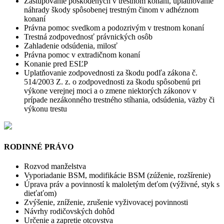
Zastupovanie poškodených v trestnom konaní, uplatňovanie
náhrady škody spôsobenej trestným činom v adhéznom
konaní
Právna pomoc svedkom a podozrivým v trestnom konaní
Trestná zodpovednosť právnických osôb
Zahladenie odsúdenia, milosť
Právna pomoc v extradičnom konaní
Konanie pred ESĽP
Uplatňovanie zodpovednosti za škodu podľa zákona č.
514/2003 Z. z. o zodpovednosti za škodu spôsobenú pri
výkone verejnej moci a o zmene niektorých zákonov v
prípade nezákonného trestného stíhania, odsúdenia, väzby či
výkonu trestu
RODINNÉ PRÁVO
Rozvod manželstva
Vyporiadanie BSM, modifikácie BSM (zúženie, rozšírenie)
Úprava práv a povinností k maloletým deťom (výživné, styk s
dieťaťom)
Zvýšenie, zníženie, zrušenie vyživovacej povinnosti
Návrhy rodičovských dohôd
Určenie a zapretie otcovstva