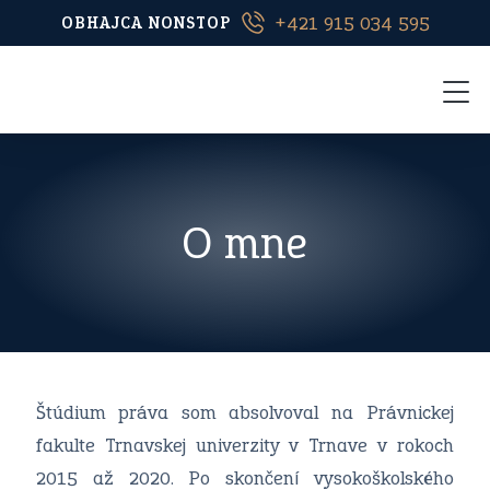
+421 915 034 595
OBHAJCA NONSTOP
O mne
Štúdium práva som absolvoval na Právnickej
fakulte Trnavskej univerzity v Trnave v rokoch
2015 až 2020. Po skončení vysokoškolského